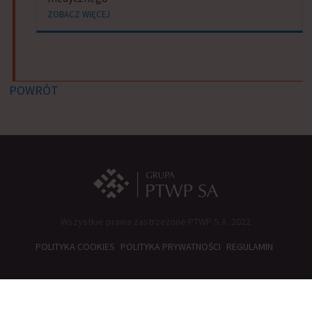
ZOBACZ WIĘCEJ
POWRÓT
Wszystkie prawa zastrzeżone PTWP S.A. 2022
POLITYKA COOKIES
POLITYKA PRYWATNOŚCI
REGULAMIN