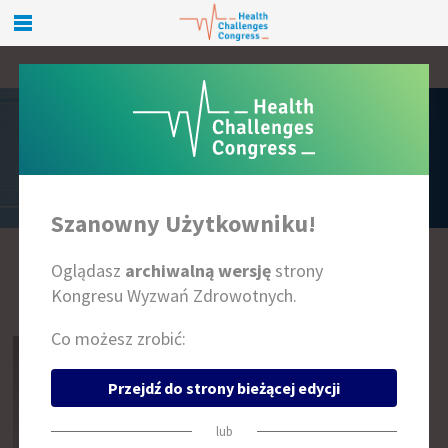
PRELEGENCI
Szanowny Użytkowniku!
Oglądasz
archiwalną wersję
strony
A
B
C
D
E
F
G
H
I
J
K
L
Ł
M
N
O
P
R
S
T
U
W
Z
Kongresu Wyzwań Zdrowotnych.
Co możesz zrobić:
Przejdź do strony bieżącej edycji
lub