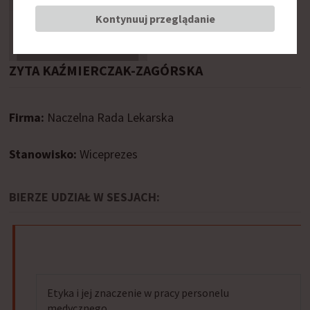
Kontynuuj przeglądanie
ZYTA KAŹMIERCZAK-ZAGÓRSKA
Firma:
Naczelna Rada Lekarska
Stanowisko:
Wiceprezes
BIERZE UDZIAŁ W SESJACH:
Etyka i jej znaczenie w pracy personelu
medycznego