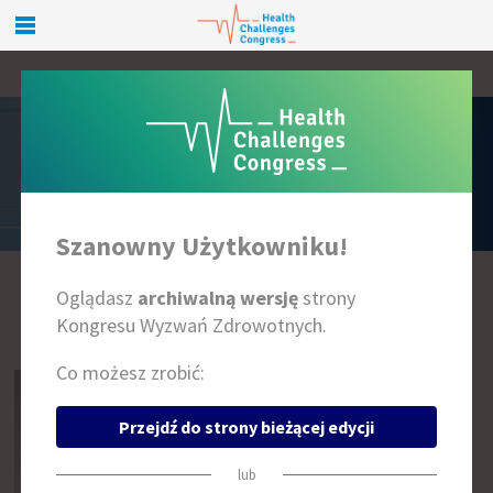
PRELEGENCI
Szanowny Użytkowniku!
Oglądasz
archiwalną wersję
strony
A
B
C
D
E
F
G
H
I
J
K
L
Ł
M
N
O
P
R
S
T
U
W
Z
Kongresu Wyzwań Zdrowotnych.
Co możesz zrobić:
Przejdź do strony bieżącej edycji
lub