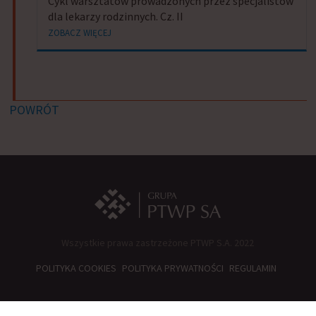
Cykl warsztatów prowadzonych przez specjalistów
dla lekarzy rodzinnych. Cz. II
ZOBACZ WIĘCEJ
POWRÓT
Wszystkie prawa zastrzeżone PTWP S.A. 2022
POLITYKA COOKIES
POLITYKA PRYWATNOŚCI
REGULAMIN