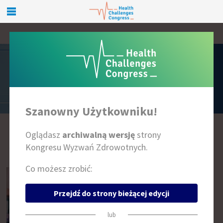
PRELEGENCI
Szanowny Użytkowniku!
Oglądasz
archiwalną wersję
strony
A
B
C
D
E
F
G
H
I
J
K
L
Ł
M
N
O
P
R
S
T
U
W
Z
Kongresu Wyzwań Zdrowotnych.
Co możesz zrobić:
Przejdź do strony bieżącej edycji
lub