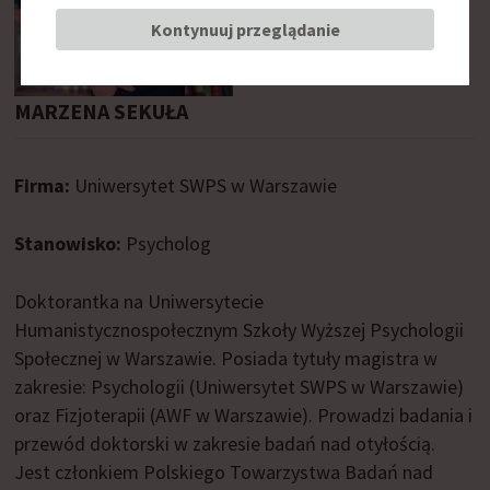
Kontynuuj przeglądanie
MARZENA SEKUŁA
Firma:
Uniwersytet SWPS w Warszawie
Stanowisko:
Psycholog
Doktorantka na Uniwersytecie
Humanistycznospołecznym Szkoły Wyższej Psychologii
Społecznej w Warszawie. Posiada tytuły magistra w
zakresie: Psychologii (Uniwersytet SWPS w Warszawie)
oraz Fizjoterapii (AWF w Warszawie). Prowadzi badania i
przewód doktorski w zakresie badań nad otyłością.
Jest członkiem Polskiego Towarzystwa Badań nad