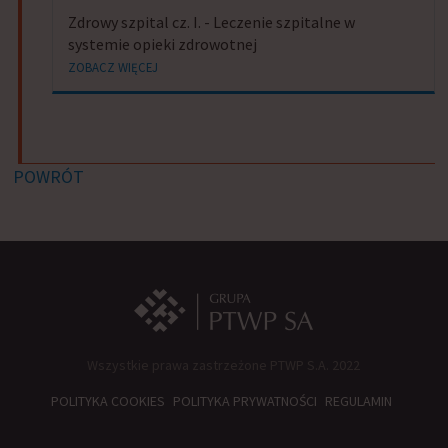
Zdrowy szpital cz. I. - Leczenie szpitalne w
systemie opieki zdrowotnej
ZOBACZ WIĘCEJ
POWRÓT
Wszystkie prawa zastrzeżone PTWP S.A. 2022
POLITYKA COOKIES
POLITYKA PRYWATNOŚCI
REGULAMIN