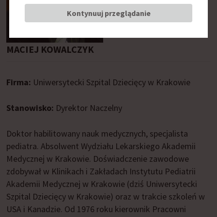
Kontynuuj przeglądanie
MACIEJ KOWALCZYK
Firma:
Uniwersytecki Szpital Dziecięcy w Krakowie
Stanowisko:
Dyrektor Naczelny
Doktor habilitowany nauk medycznych, specjalista
pediatra. Absolwent Wydziału Lekarskiego Akademii
Medycznej w Krakowie. Doświadczenie zawodowe
zdobywał w Klinikach i Zakładach Instytutu Pediatrii
Akademii Medycznej w Krakowie (dziś Uniwersytecki
Szpital Dziecięcy w Krakowie) oraz w trakcie szkoleń w
USA i Kanadzie. Od 1976 roku kierownik Pracowni