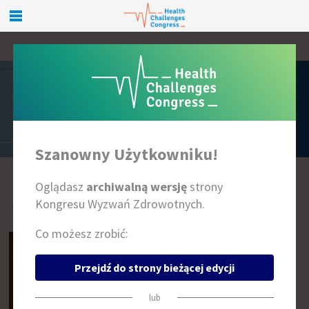
PRELEGENCI
Szanowny Użytkowniku!
Oglądasz
archiwalną wersję
strony
A
B
C
D
E
F
G
H
I
J
K
L
Ł
M
N
O
P
R
S
T
U
W
Z
Kongresu Wyzwań Zdrowotnych.
Co możesz zrobić:
Przejdź do strony bieżącej edycji
lub