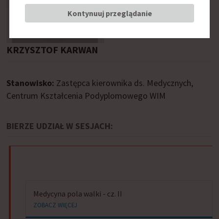
Kontynuuj przeglądanie
KRZYSZTOF KARWAN
Stanowisko:
Zastępca kierownika ds. Medycznych,
Centrum Kształcenia Podyplomowego WIM
BIERZE UDZIAŁ W SESJACH:
Medycyna pola walki - cz. II
ZOBACZ WIĘCEJ