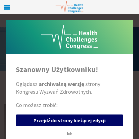
PRELEGENCI
Szanowny Użytkowniku!
Oglądasz
archiwalną wersję
strony
A
B
C
D
E
F
G
H
I
J
K
L
Ł
M
N
O
P
R
S
T
U
W
Z
Kongresu Wyzwań Zdrowotnych.
Co możesz zrobić:
Przejdź do strony bieżącej edycji
lub