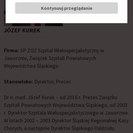
Kontynuuj przeglądanie
JÓZEF KUREK
Firma:
SP ZOZ Szpital Wielospecjalistyczny w
Jaworznie, Związek Szpitali Powiatowych
Województwa Śląskiego
Stanowisko:
Dyrektor, Prezes
Dr n. med. Józef Kurek – od 2016 r. Prezes Związku
Szpitali Powiatowych Województwa Śląskiego, od 2003
r. Dyrektor Szpitala Wielospecjalistycznego w Jaworznie.
W latach 2002 – 2003 Dyrektor Śląskiej Regionalnej Kasy
Chorych, a następnie Dyrektor Śląskiego Oddziału