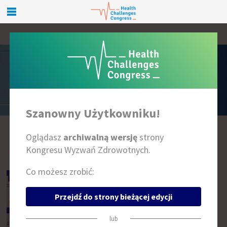
PRELEGENCI
Szanowny Użytkowniku!
Oglądasz
archiwalną wersję
strony
A
B
C
D
E
F
G
H
I
J
K
L
Ł
M
N
O
P
R
S
T
U
W
Z
Kongresu Wyzwań Zdrowotnych.
Co możesz zrobić:
Przejdź do strony bieżącej edycji
lub