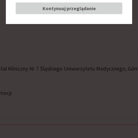
Kontynuuj przeglądanie
ital Kliniczny Nr 7 Śląskiego Uniwersytetu Medycznego, Gó
mocji