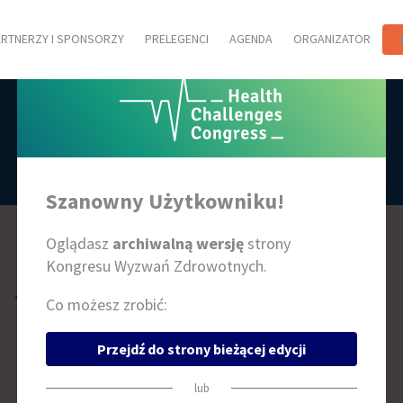
ARTNERZY I SPONSORZY
PRELEGENCI
AGENDA
ORGANIZATOR
PRELEGENCI
Szanowny Użytkowniku!
Oglądasz
archiwalną wersję
strony
Kongresu Wyzwań Zdrowotnych.
I
J
K
L
Ł
M
N
O
P
R
S
T
U
W
Z
Co możesz zrobić:
Przejdź do strony bieżącej edycji
lub