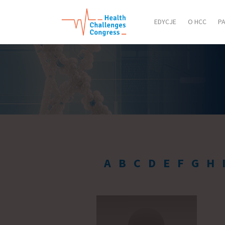
EDYCJE
O HCC
P
A
B
C
D
E
F
G
H