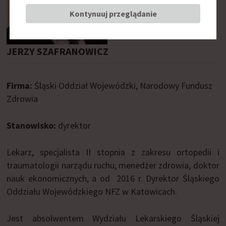
Kontynuuj przeglądanie
JERZY SZAFRANOWICZ
Firma:
Śląski Oddział Wojewódzki, Narodowy Fundusz
Zdrowia
Stanowisko:
dyrektor
Lekarz, specjalista II stopnia z zakresu ortopedii i
traumatologii narządu ruchu, menedżer zdrowia, doktor
nauk ekonomicznych, a od 2016 r. Dyrektor Śląskiego
Oddziału Wojewódzkiego NFZ w Katowicach.
Jest absolwentem Wydziału Lekarskiego Śląskiej