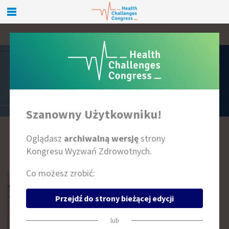
PRELEGENCI
Szanowny Użytkowniku!
Oglądasz
archiwalną wersję
strony
A
B
C
D
E
F
G
H
I
J
K
L
Ł
M
N
O
P
R
S
T
U
W
Z
Kongresu Wyzwań Zdrowotnych.
Co możesz zrobić:
Przejdź do strony bieżącej edycji
lub