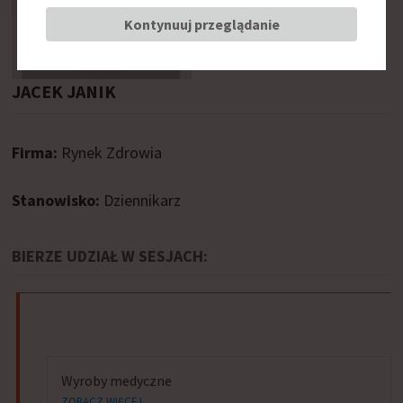
Kontynuuj przeglądanie
JACEK JANIK
Firma:
Rynek Zdrowia
Stanowisko:
Dziennikarz
BIERZE UDZIAŁ W SESJACH:
Wyroby medyczne
ZOBACZ WIĘCEJ