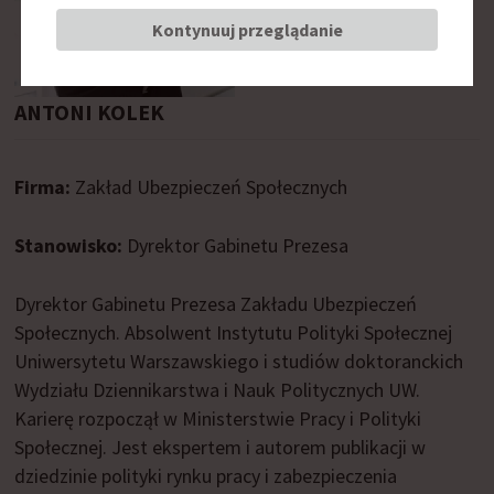
Kontynuuj przeglądanie
ANTONI KOLEK
Firma:
Zakład Ubezpieczeń Społecznych
Stanowisko:
Dyrektor Gabinetu Prezesa
Dyrektor Gabinetu Prezesa Zakładu Ubezpieczeń
Społecznych. Absolwent Instytutu Polityki Społecznej
Uniwersytetu Warszawskiego i studiów doktoranckich
Wydziału Dziennikarstwa i Nauk Politycznych UW.
Karierę rozpoczął w Ministerstwie Pracy i Polityki
Społecznej. Jest ekspertem i autorem publikacji w
dziedzinie polityki rynku pracy i zabezpieczenia