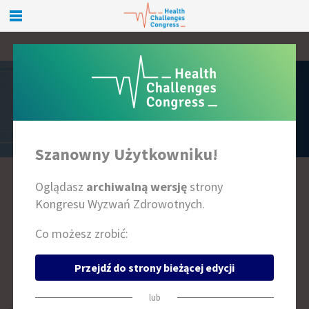
PRELEGENCI
Szanowny Użytkowniku!
Oglądasz
archiwalną wersję
strony
A
B
C
D
E
F
G
H
I
J
K
L
Ł
M
N
O
P
R
S
T
U
W
Z
Kongresu Wyzwań Zdrowotnych.
Co możesz zrobić:
Przejdź do strony bieżącej edycji
lub