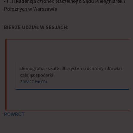
• I i II kadencja członek Naczelnego Sądu Pielęgniarek i
Położnych w Warszawie
BIERZE UDZIAŁ W SESJACH:
Demografia - skutki dla systemu ochrony zdrowia i
całej gospodarki
ZOBACZ WIĘCEJ
POWRÓT