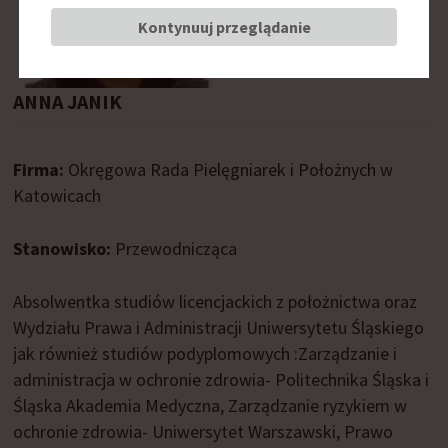
Kontynuuj przeglądanie
ANNA JANIK
Firma:
Okręgowa Rada Pielęgniarek i Położnych w
Katowicach
Stanowisko:
Przewodnicząca
Absolwentka studiów licencjackich z położnictwa oraz
Wydziału Prawa i Administracji Uniwersytetu Śląskiego
jak również studiów podyplomowych :Zarządzanie i
administracja w ochronie zdrowia- Politechnika Śląska i
Śląska Akademia Medyczna, Zarządzanie ryzykiem w
ochronie zdrowia- Uniwersytet Warszawski, Prawo