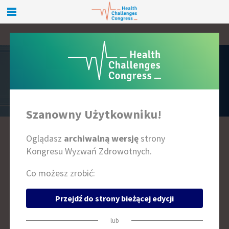
PRELEGENCI
Szanowny Użytkowniku!
Oglądasz
archiwalną wersję
strony
A
B
C
D
E
F
G
H
I
J
K
L
Ł
M
N
O
P
R
S
T
U
W
Z
Kongresu Wyzwań Zdrowotnych.
Co możesz zrobić:
Przejdź do strony bieżącej edycji
lub