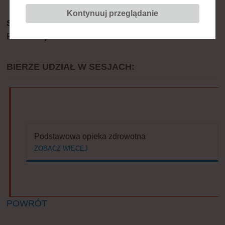
Kontynuuj przeglądanie
Stanowisko:
Konsultant Krajowy w dz. Medycyny
Rodzinnej
BIERZE UDZIAŁ W SESJACH:
Podstawowa opieka zdrowotna
ZOBACZ WIĘCEJ
POWRÓT