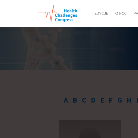
EDYCJE
O HCC
P
A
B
C
D
E
F
G
H