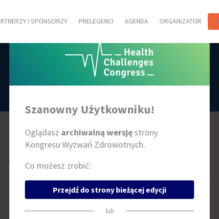
ARTNERZY I SPONSORZY
PRELEGENCI
AGENDA
ORGANIZATOR
PRELEGENCI
Szanowny Użytkowniku!
Oglądasz
archiwalną wersję
strony
Kongresu Wyzwań Zdrowotnych.
I
J
K
L
Ł
M
N
O
P
R
S
T
U
W
Z
Co możesz zrobić:
Przejdź do strony bieżącej edycji
lub